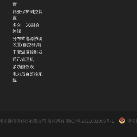
置
箱变保护测控装
置
多合一5G融合
终端
分布式电源协调
装置(群控群调)
干变温度控制器
通讯管理机
多功能仪表
电力后台监控系
统
2022 杭州东继仪保科技有限公司 版权所有
浙ICP备2021031009号-1
浙公网